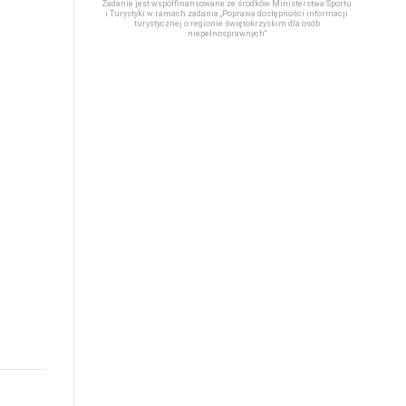
Zadanie jest współfinansowane ze środków Ministerstwa Sportu
i Turystyki w ramach zadania „Poprawa dostępności informacji
turystycznej o regionie świętokrzyskim dla osób
niepełnosprawnych“