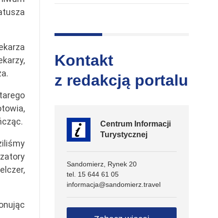
Ratusza
ekarza
Kontakt
ekarzy,
za.
z redakcją portalu
starego
otowia,
ńcząc.
Centrum Informacji
Turystycznej
iliśmy
zatory
Sandomierz, Rynek 20
elczer,
tel. 15 644 61 05
informacja@sandomierz.travel
onując