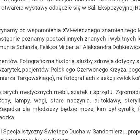
e otwarcie wystawy odbędzie się w Sali Ekspozycyjnej 
czynamy od wspomnienia XVI-wiecznego znamienitego l
astępnie poznamy postaci innych znanych i wybitnych l
nta Schinzla, Feliksa Milberta i Aleksandra Dobkiewic
entów. Fotograficzna historia służby zdrowia dotyczy 
 szarytek, pacjentów, Polskiego Czerwonego Krzyża, pog
imierza Targowskiego), na fotografiach z sekcji zwłok ko
tarych medycznych mebli, szafek i sprzętu. Zgromadz
py, lampy, wagi, stare naczynia, autoklawy, steryli
. Zagadką dla młodzieży będzie może, kim był cyrulik, f
kaczka.
l Specjalistyczny Świętego Ducha w Sandomierzu, prop
, poziomu cukru i saturacji.