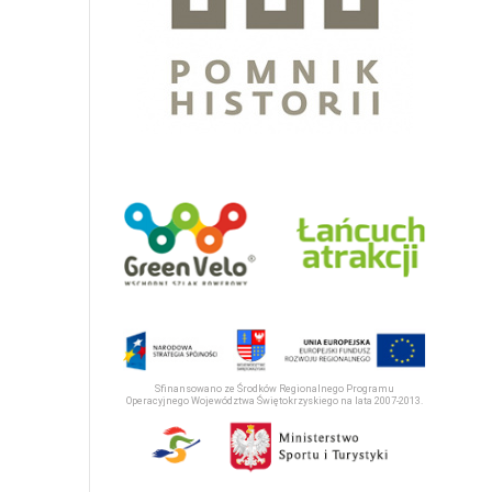
Sfinansowano ze Środków Regionalnego Programu
Operacyjnego Województwa Świętokrzyskiego na lata 2007-2013.