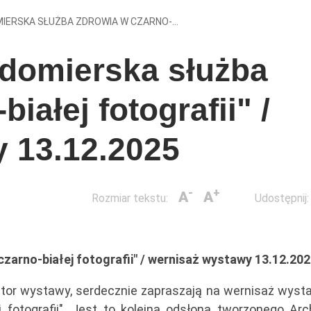
IERSKA SŁUŻBA ZDROWIA W CZARNO-...
domierska służba
iałej fotografii" /
 13.12.2025
-
+
A
A
Rozmiar tekstu:
Udostępnij:
zarno-białej fotografii" / wernisaż wystawy 13.12.20
autor wystawy, serdecznie zapraszają na wernisaż wyst
 fotografii". Jest to kolejna odsłona tworzonego Ar