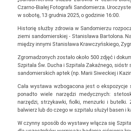
Czarno-Białej Fotografii Sandomierza. Uroczyst
w sobotę, 13 grudnia 2025, o godzinie 16:00.
Historię służby zdrowia w Sandomierzu rozpo
ziemi sandomierskiej - Stanisława Bartolona. N
między innymi Stanisława Krawczyńskiego, Zygmu
Zgromadzonych zostało około 500 zdjęć i dokum
Szpitala Św. Ducha i Szpitala Zakaźnego, sióstr
sandomierskich aptek (np. Marii Siweckiej i Kaz
Cała wystawa wzbogacona jest o ekspozycje s
ponadto wiele narzędzi medycznych: stetosko
narzędzi, strzykawki, fiolki, menzurki i butelki
balwierz lub do czego w szpitalu służył basen i 
W czynny sposób do wystawy włącza się Szpita
dla uczestników wernisażu badania ciśnienia krwi