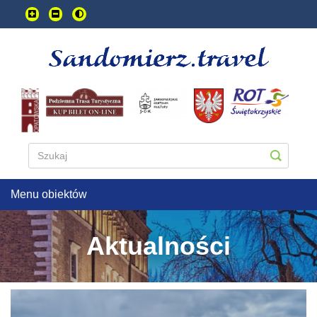
Przejdź
do
treści
głownej
Menu obiektów
Aktualności