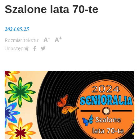
Szalone lata 70-te
2024.05.25
-
+
A
A
Rozmiar tekstu:
Udostępnij: