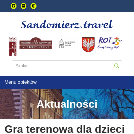
Przejdź
do
treści
głownej
Menu obiektów
Aktualności
Gra terenowa dla dzieci