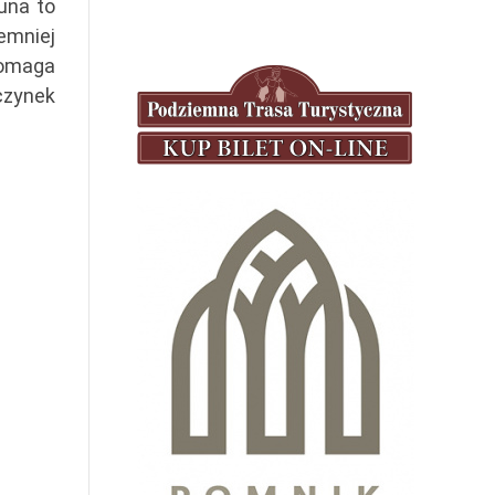
una to
emniej
pomaga
czynek