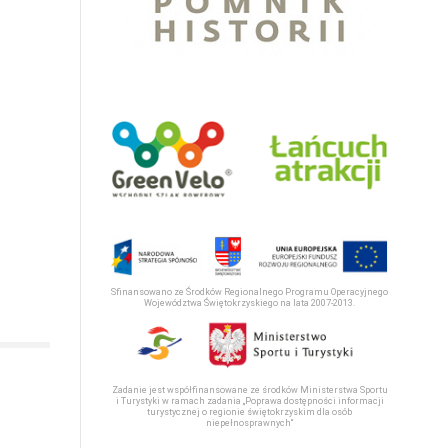
Sfinansowano ze Środków Regionalnego Programu Operacyjnego
Województwa Świętokrzyskiego na lata 2007-2013.
Zadanie jest współfinansowane ze środków Ministerstwa Sportu
i Turystyki w ramach zadania „Poprawa dostępności informacji
turystycznej o regionie świętokrzyskim dla osób
niepełnosprawnych“