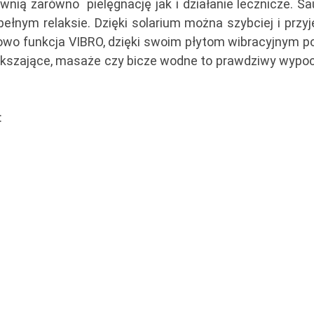
wnią zarówno pielęgnację jak i działanie lecznicze. Sa
ełnym relaksie. Dzięki solarium można szybciej i przyj
kowo funkcja VIBRO, dzięki swoim płytom wibracyjnym 
piększające, masaże czy bicze wodne to prawdziwy wypo
: