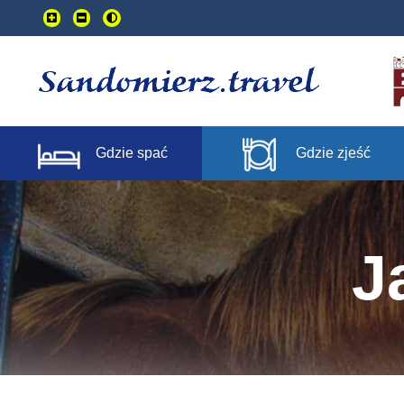
Przejdź
do
treści
głownej
Gdzie spać
Gdzie zjeść
J