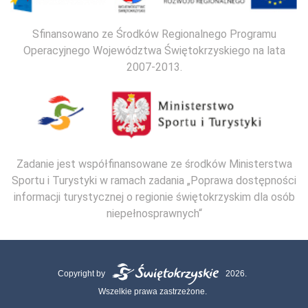
Sfinansowano ze Środków Regionalnego Programu
Operacyjnego Województwa Świętokrzyskiego na lata
2007-2013.
Zadanie jest współfinansowane ze środków Ministerstwa
Sportu i Turystyki w ramach zadania „Poprawa dostępności
informacji turystycznej o regionie świętokrzyskim dla osób
niepełnosprawnych“
Copyright by
2026.
Wszelkie prawa zastrzeżone.