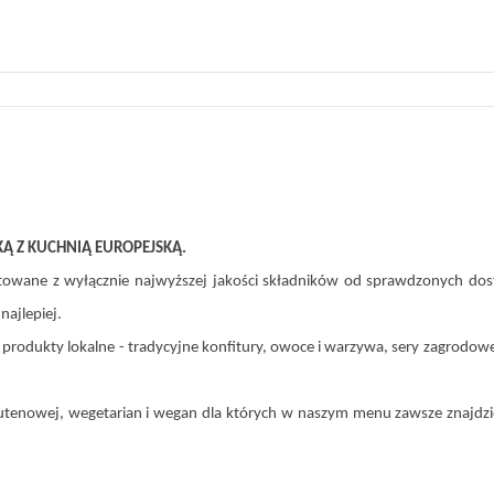
KĄ Z KUCHNIĄ EUROPEJSKĄ.
otowane z wyłącznie najwyższej jakości składników od sprawdzonych do
 smakują najlepiej.
odukty lokalne - tradycyjne konfitury, owoce i warzywa, sery zagrodowe 
tenowej, wegetarian i wegan dla których w naszym menu zawsze znajdzie