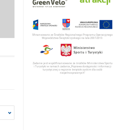
Sfinansowano ze Środków Regionalnego Programu Operacyjnego
Województwa Świętokrzyskiego na lata 2007-2013.
Zadanie jest współfinansowane ze środków Ministerstwa Sportu
i Turystyki w ramach zadania „Poprawa dostępności informacji
turystycznej o regionie świętokrzyskim dla osób
niepełnosprawnych“