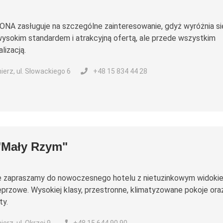
NA zasługuje na szczególne zainteresowanie, gdyż wyróżnia si
wysokim standardem i atrakcyjną ofertą, ale przede wszystkim
alizacją.
erz, ul. Słowackiego 6
+48 15 834 44 28
"Mały Rzym"
e zapraszamy do nowoczesnego hotelu z nietuzinkowym widoki
eprzowe. Wysokiej klasy, przestronne, klimatyzowane pokoje ora
ty.