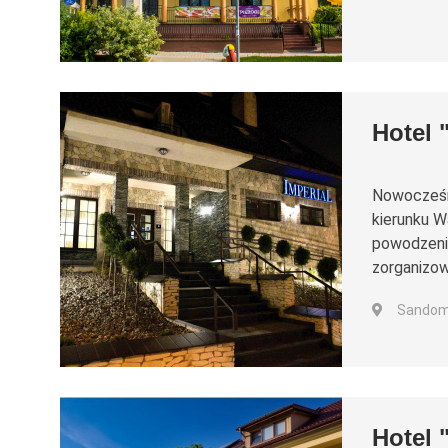
Hotel 
Nowocześni
kierunku W
powodzenie
zorganizow
Sandomi
Hotel 