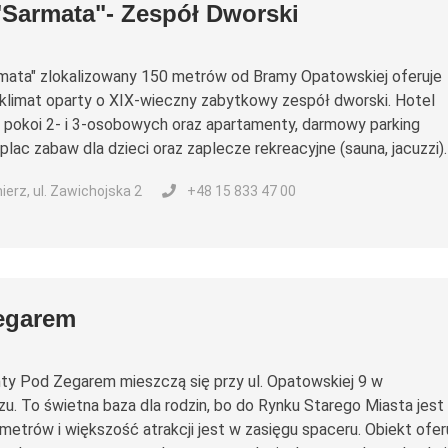
"Sarmata"- Zespół Dworski
mata" zlokalizowany 150 metrów od Bramy Opatowskiej oferuje
klimat oparty o XIX-wieczny zabytkowy zespół dworski. Hotel
 pokoi 2- i 3-osobowych oraz apartamenty, darmowy parking
plac zabaw dla dzieci oraz zaplecze rekreacyjne (sauna, jacuzzi).
erz, ul. Zawichojska 2
+48 15 833 47 00
egarem
y Pod Zegarem mieszczą się przy ul. Opatowskiej 9 w
u. To świetna baza dla rodzin, bo do Rynku Starego Miasta jest
metrów i większość atrakcji jest w zasięgu spaceru. Obiekt ofer