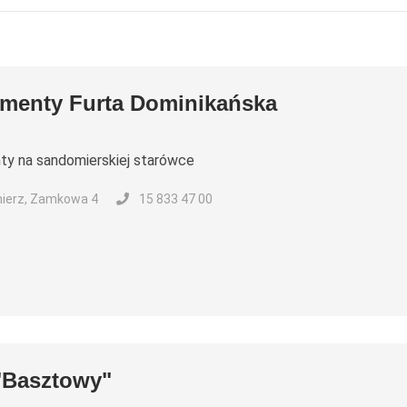
amenty Furta Dominikańska
ty na sandomierskiej starówce
ierz, Zamkowa 4
15 833 47 00
"Basztowy"