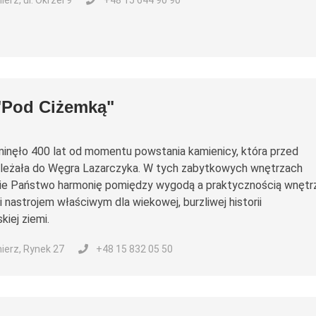
rz, ul. Okrzei 9
+48 15 644 90 90
"Pod Ciżemką"
minęło 400 lat od momentu powstania kamienicy, która przed
ależała do Węgra Lazarczyka. W tych zabytkowych wnętrzach
cie Państwo harmonię pomiędzy wygodą a praktycznością wnętr
 nastrojem właściwym dla wiekowej, burzliwej historii
kiej ziemi.
erz, Rynek 27
+48 15 832 05 50