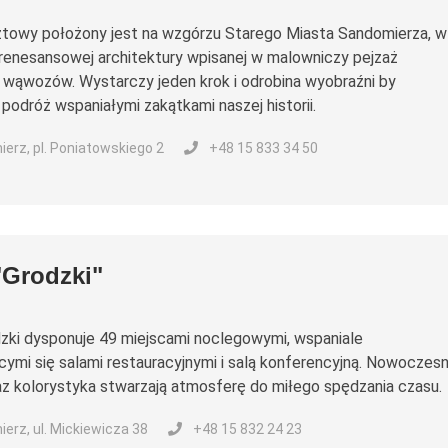
towy położony jest na wzgórzu Starego Miasta Sandomierza, w
renesansowej architektury wpisanej w malowniczy pejzaż
wąwozów. Wystarczy jeden krok i odrobina wyobraźni by
podróż wspaniałymi zakątkami naszej historii.
erz, pl. Poniatowskiego 2
+48 15 833 34 50
"Grodzki"
zki dysponuje 49 miejscami noclegowymi, wspaniale
cymi się salami restauracyjnymi i salą konferencyjną. Nowoczes
az kolorystyka stwarzają atmosferę do miłego spędzania czasu.
erz, ul. Mickiewicza 38
+48 15 832 24 23