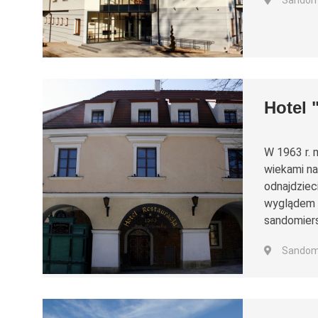
Sandomie
Hotel 
W 1963 r. 
wiekami n
odnajdzie
wyglądem i
sandomiers
Sandomi