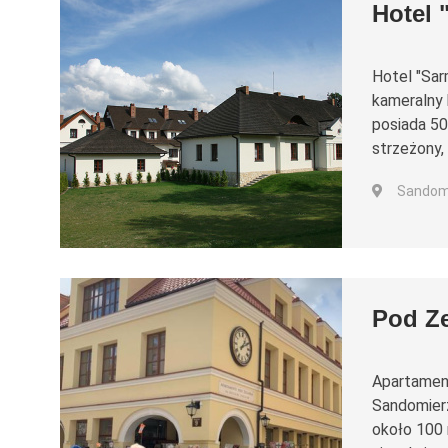
Hotel 
Hotel "Sar
kameralny 
posiada 50
strzeżony, 
Sandomi
Pod Z
Apartament
Sandomierz
około 100 