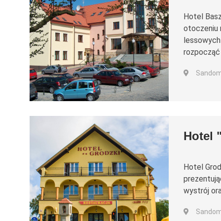
Hotel Basz
otoczeniu 
lessowych 
rozpocząć 
Sandomi
Hotel 
Hotel Grod
prezentują
wystrój or
Sandomi