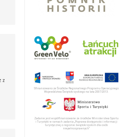
z z
Sfinansowano ze Środków Regionalnego Programu Operacyjnego
Województwa Świętokrzyskiego na lata 2007-2013.
Zadanie jest współfinansowane ze środków Ministerstwa Sportu
i Turystyki w ramach zadania „Poprawa dostępności informacji
turystycznej o regionie świętokrzyskim dla osób
niepełnosprawnych“