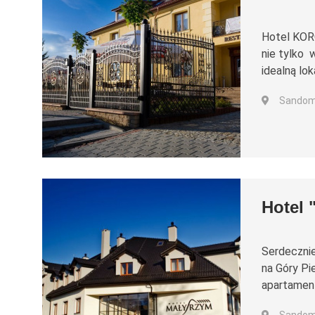
Hotel KORO
nie tylko 
idealną lok
Sandomi
Hotel 
Serdeczni
na Góry Pi
apartamen