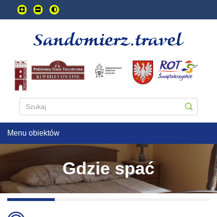
Przejdź
do
treści
głownej
Menu obiektów
Gdzie spać